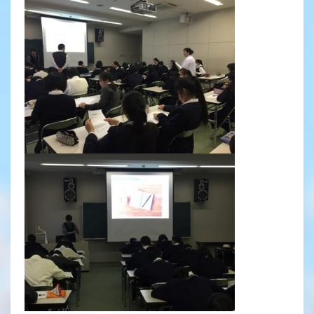
2027年度 入試について
帰国子女・転編入試験募集要項
入学金・学費
特待生・学費減免制度
入試関連よくある質問
入試イベント情報
進路実績
推薦制度
進路指導