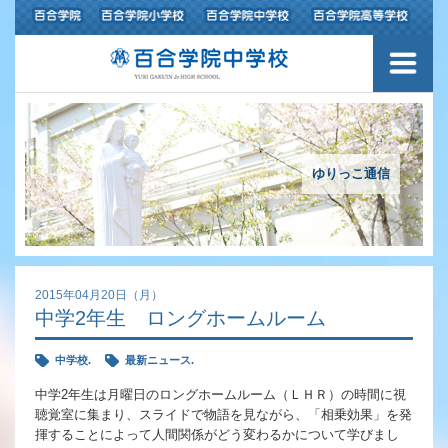
ご挨拶
学校紹介
アクセスマップ
ゆりっこ通信
沿革
百合学院の３つの教育
2015年04月20日（月）
中学2年生 ロングホームルーム
中高一貫教育〜6年間の流れ〜
中学校.
最新ニュース.
カリキュラム
中学2年生は月曜日のロングホームルーム（ＬＨＲ）の時間に視
聴覚室に集まり、スライドで物語を見ながら、「相乗効果」を発
学習指導の特色
揮することによって人間関係がどう変わるかについて学びまし