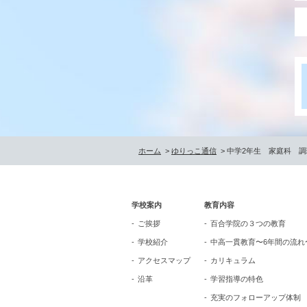
ホーム
>
ゆりっこ通信
> 中学2年生 家庭科 
学校案内
教育内容
ご挨拶
百合学院の３つの教育
学校紹介
中高一貫教育〜6年間の流れ
アクセスマップ
カリキュラム
沿革
学習指導の特色
充実のフォローアップ体制