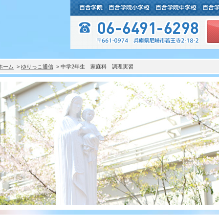
ホーム
>
ゆりっこ通信
> 中学2年生 家庭科 調理実習