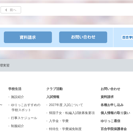
前へ
調理実習
学校生活
クラブ活動
お問い合わせ
施設紹介
入試情報
資料請求
〜
ゆりっこおすすめの
2027年度 入試について
各種お申し込み
学校スポット
帰国子女・転編入試験募集要項
個人情報の取り扱い
行事スケジュール
入学金・学費
ゆりっこ通信
制服紹介
特待生・学費減免制度
百合学院保護者会