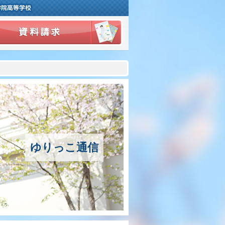
ご挨拶
学校紹介
アクセスマップ
沿革
ゆりっこ通信
百合学院の３つの教育
中高一貫教育〜6年間の流れ〜
カリキュラム
学習指導の特色