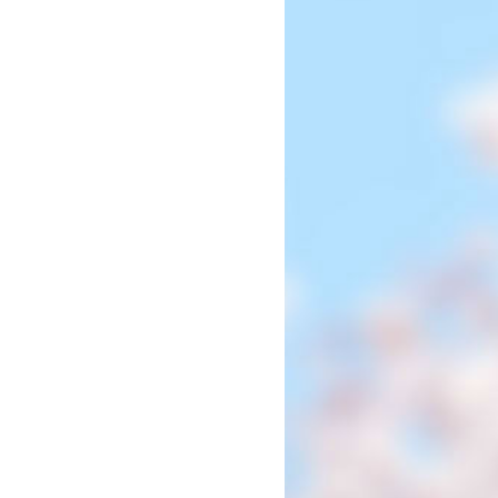
2027年度 入試について
帰国子女・転編入試験募集要項
入学金・学費
特待生・学費減免制度
入試関連よくある質問
入試イベント情報
進路実績
推薦制度
進路指導