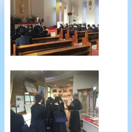
2027年度 入試について
帰国子女・転編入試験募集要項
入学金・学費
特待生・学費減免制度
入試関連よくある質問
入試イベント情報
進路実績
推薦制度
進路指導