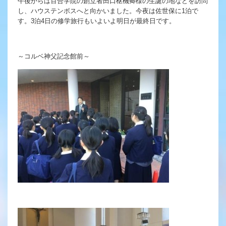
午後からは百合学院の創立者田口枢機卿様の生誕の地などを訪問
充実のフォローアップ体制
し、ハウステンボスへと向かいました。今夜は佐世保に1泊で
す。3泊4日の修学旅行もいよいよ明日が最終日です。
英語教育
キャリア教育
～コルベ神父記念館前～
施設紹介
ゆりっこおすすめの
学校スポット
行事スケジュール
制服紹介