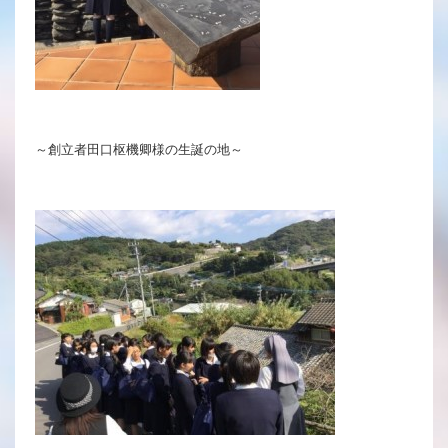
～創立者田口枢機卿様の生誕の地～