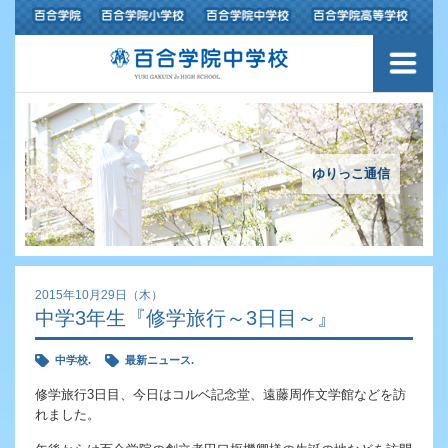
ご挨拶
学校紹介
アクセスマップ
ゆりっこ通信
沿革
百合学院の３つの教育
2015年10月29日（木）
中学3年生『修学旅行～3日目～』
中高一貫教育〜6年間の流れ〜
中学校.
最新ニュース.
カリキュラム
修学旅行3日目、今日はコルベ記念堂、遠藤周作文学館などを訪
れました。
学習指導の特色