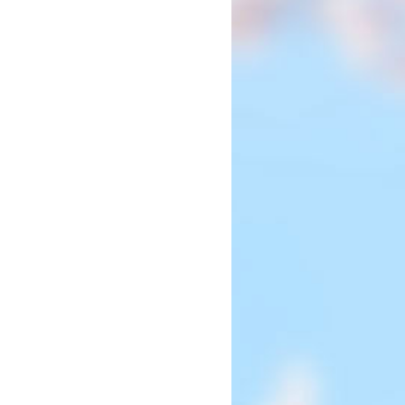
2027年度 入試について
帰国子女・転編入試験募集要項
入学金・学費
特待生・学費減免制度
入試関連よくある質問
入試イベント情報
進路実績
推薦制度
進路指導