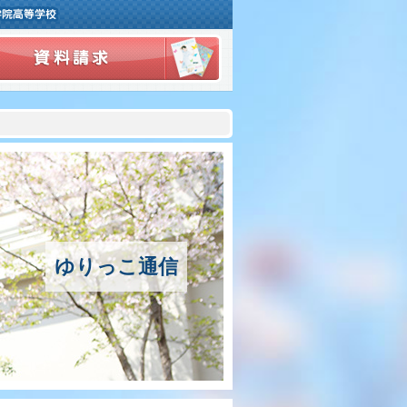
ご挨拶
学校紹介
アクセスマップ
沿革
ゆりっこ通信
百合学院の３つの教育
中高一貫教育〜6年間の流れ〜
カリキュラム
学習指導の特色