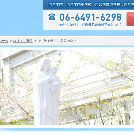
ホーム
>
ゆりっこ通信
> （中学１年生）探究のタネ