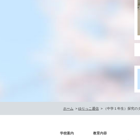
ホーム
>
ゆりっこ通信
> （中学１年生）探究の
学校案内
教育内容