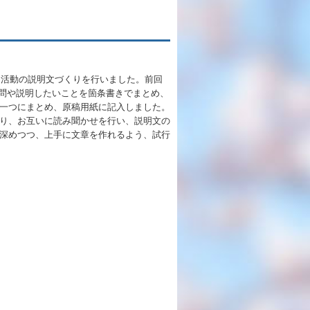
充実のフォローアップ体制
英語教育
キャリア教育
う活動の説明文づくりを行いました。前回
る疑問や説明したいことを箇条書きでまとめ、
一つにまとめ、原稿用紙に記入しました。
り、お互いに読み聞かせを行い、説明文の
施設紹介
深めつつ、上手に文章を作れるよう、試行
ゆりっこおすすめの
学校スポット
行事スケジュール
制服紹介