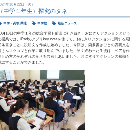
2024年10月22日（火）
（中学１年生）探究のタネ
中学・高校 共通.
中学校.
最新ニュース.
10月18日の中学１年の総合学習も前回に引き続き、おにぎりアクションとい
の授業では、iPadのアプリkey noteを使って、おにぎりアクションに関す
箇条書きごとに説明文を作成し始めました。今回は、箇条書きごとの説明文を
皆さんコツコツと作業に取り組んでいました。早く終わった生徒は、ペアを作
まとめ方のそれぞれの良さを共有しあいました。おにぎりアクションの知識も
錯誤することができました。